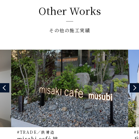
Other Works
その他の施工実績
#TRADE
／
鉄骨造
#
misaki café 結