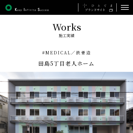
ブランドサイト
Works
ホーム
施工実績
私たちの想い
#MEDICAL
／
鉄骨造
事業について
田島5丁目老人ホーム
施工実績
会社について
採用について
お知らせ