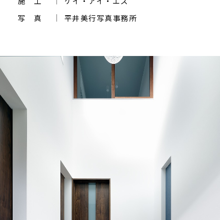
施 工
ケイ・アイ・エス
写 真
平井美行写真事務所