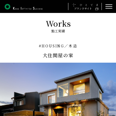
ブランドサイト
Works
ホーム
施工実績
私たちの想い
#HOUSING
／
木造
事業について
大住関屋の家
施工実績
会社について
採用について
お知らせ