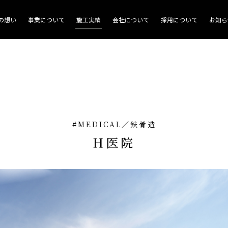
商業施設
の想い
事業について
施工実績
会社について
採用について
お知ら
#MEDICAL
／
鉄骨造
H医院