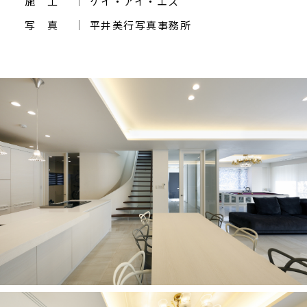
施 工
ケイ・アイ・エス
写 真
平井美行写真事務所