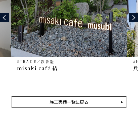
#TRADE
／
鉄骨造
#
misaki café 結
施工実績一覧に戻る