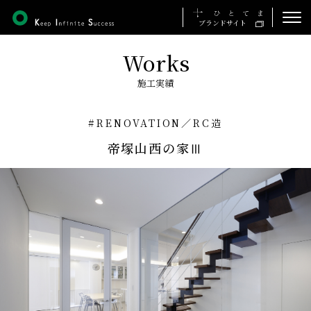
ブランドサイト
Works
ホーム
施工実績
私たちの想い
#RENOVATION
／
RC造
事業について
帝塚山西の家Ⅲ
施工実績
会社について
採用について
お知らせ