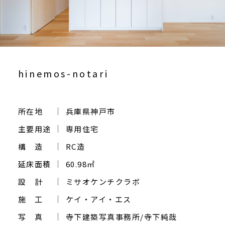
ご相談・お問い合わせ
hinemos-notari
所在地
兵庫県神戸市
主要用途
専用住宅
構 造
RC造
延床面積
60.98㎡
設 計
ミサオケンチクラボ
施 工
ケイ・アイ・エス
写 真
寺下建築写真事務所/寺下純哉