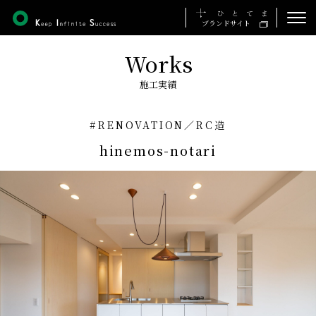
ブランドサイト
Works
ホーム
施工実績
私たちの想い
#RENOVATION
／
RC造
事業について
hinemos-notari
施工実績
会社について
採用について
お知らせ