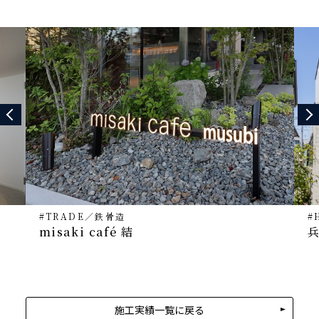
#TRADE
／
鉄骨造
#
misaki café 結
施工実績一覧に戻る