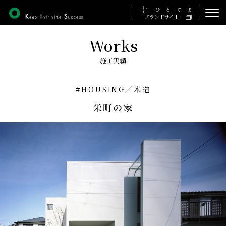
ブランドサイト
Works
ホーム
施工実績
私たちの想い
#HOUSING
／
木造
事業について
栄町の家
施工実績
会社について
採用について
お知らせ