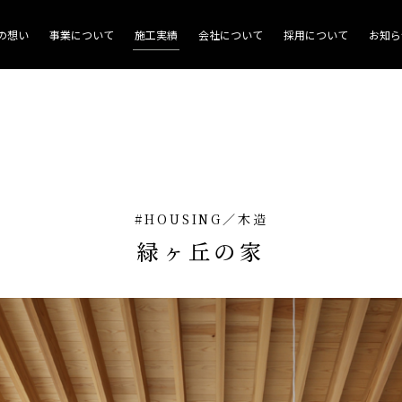
商業施設
の想い
事業について
施工実績
会社について
採用について
お知ら
#HOUSING
／
木造
緑ヶ丘の家