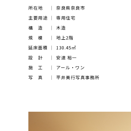
所在地
奈良県奈良市
主要用途
専用住宅
構 造
木造
規 模
地上2階
延床面積
130.45㎡
設 計
安達 裕一
施 工
アール・ワン
写 真
平井美行写真事務所