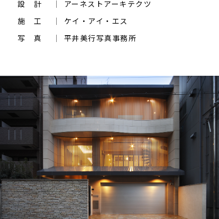
設 計
アーネストアーキテクツ
施 工
ケイ・アイ・エス
写 真
平井美行写真事務所