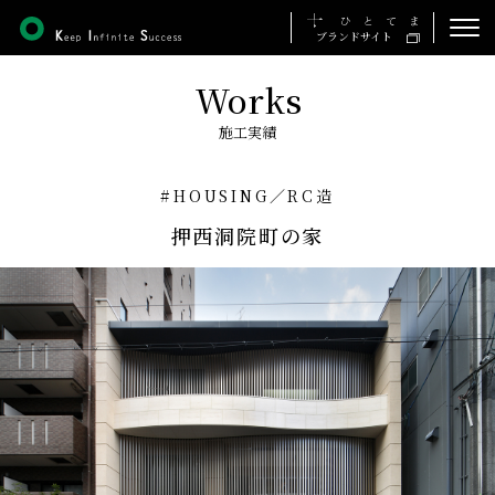
ブランドサイト
Works
ホーム
施工実績
私たちの想い
#HOUSING
／
RC造
事業について
押西洞院町の家
施工実績
会社について
採用について
お知らせ