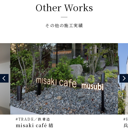
Other Works
その他の施工実績
#TRADE
／
鉄骨造
#
misaki café 結