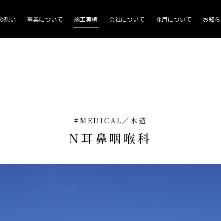
商業施設
の想い
事業について
施工実績
会社について
採用について
お知ら
#MEDICAL
／
木造
N耳鼻咽喉科